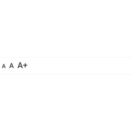
A+
A
A