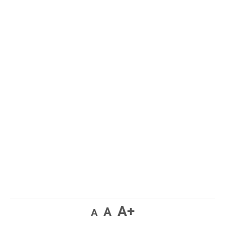
A+
A
A