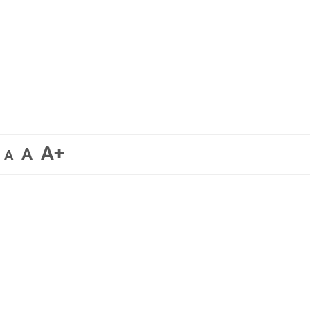
A+
A
A