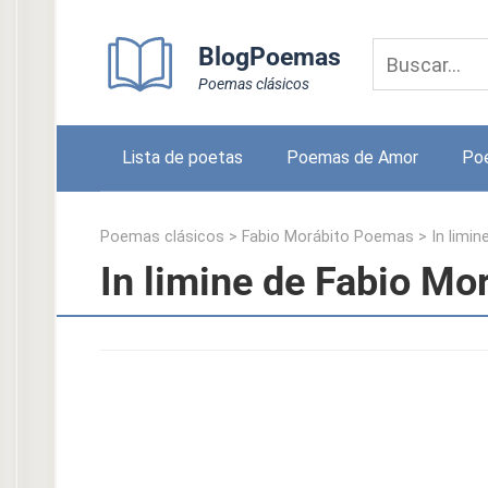
Skip
to
BlogPoemas
content
Poemas clásicos
Lista de poetas
Poemas de Amor
Po
Poemas clásicos
>
Fabio Morábito Poemas
>
In limin
In limine de Fabio Mo