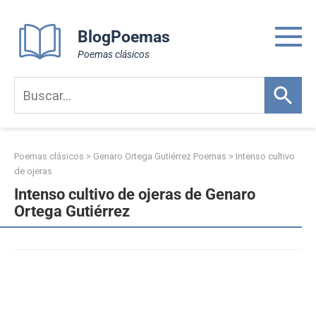
Skip
to
BlogPoemas
content
Poemas clásicos
Poemas clásicos
>
Genaro Ortega Gutiérrez Poemas
>
Intenso cultivo
de ojeras
Intenso cultivo de ojeras de Genaro
Ortega Gutiérrez