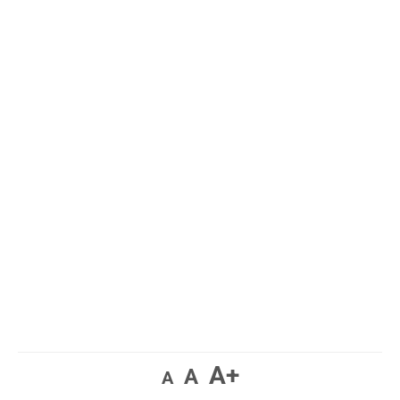
A+
A
A