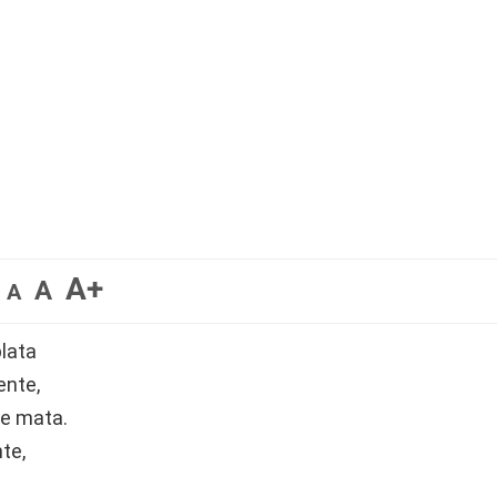
A+
A
A
plata
ente,
te mata.
te,