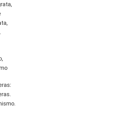
rata,
e
ta,
.
o,
smo
eras:
eras.
 mismo.