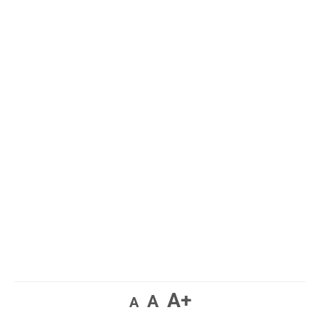
A+
A
A