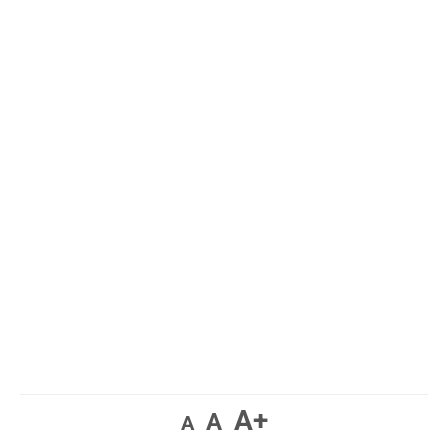
A+
A
A