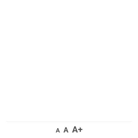
A+
A
A