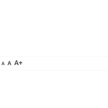
A+
A
A