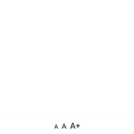
A+
A
A