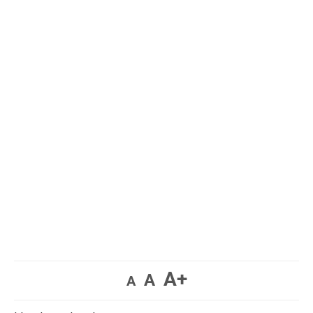
A+
A
A