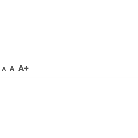
A+
A
A