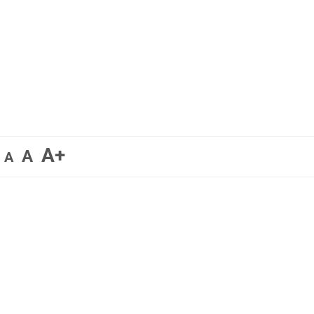
A+
A
A