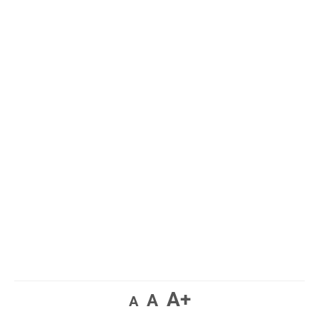
A+
A
A