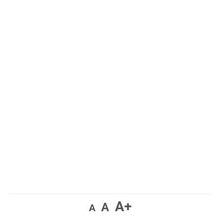
A+
A
A