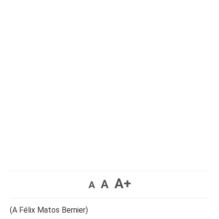
A+
A
A
(A Félix Matos Bernier)