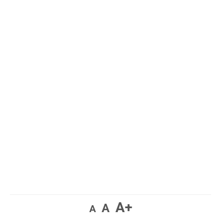
A+
A
A