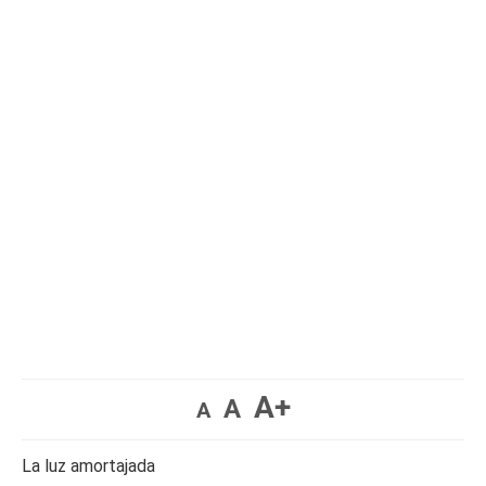
A+
A
A
La luz amortajada