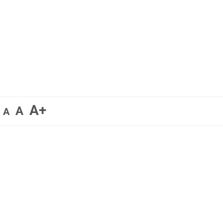
A+
A
A