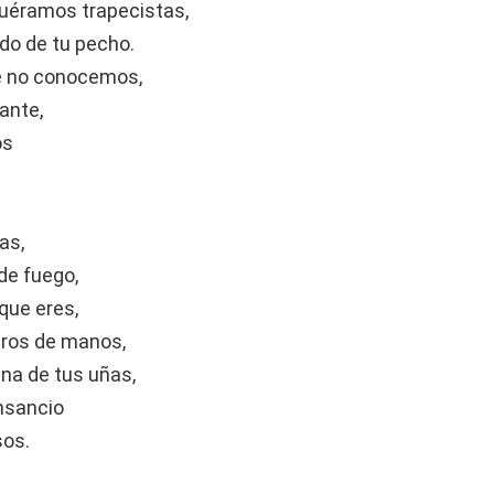
fuéramos trapecistas,
ado de tu pecho.
ue no conocemos,
ante,
os
as,
de fuego,
que eres,
aros de manos,
na de tus uñas,
nsancio
sos.