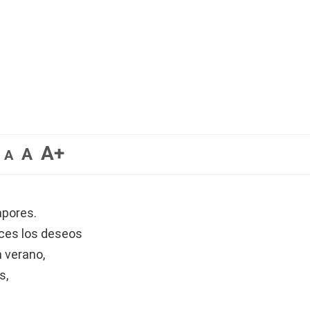
A+
A
A
apores.
ces los deseos
 verano,
s,