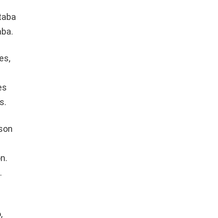
ntaba
aba.
es,
es
s.
 son
n.
.
,