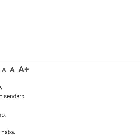
A+
A
A
,
un sendero.
ro.
einaba.