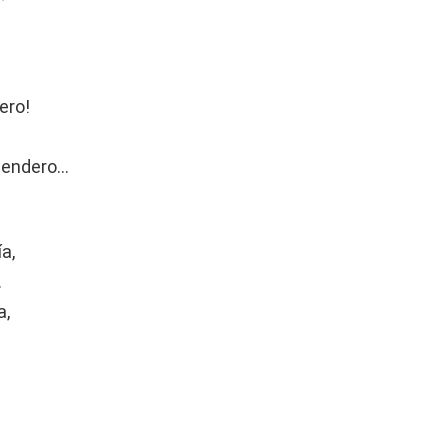
tero!
 sendero…
a,
.
a,