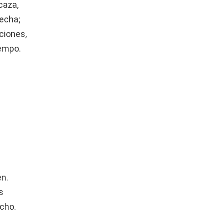
caza,
echa;
ciones,
iempo.
en.
s
echo.