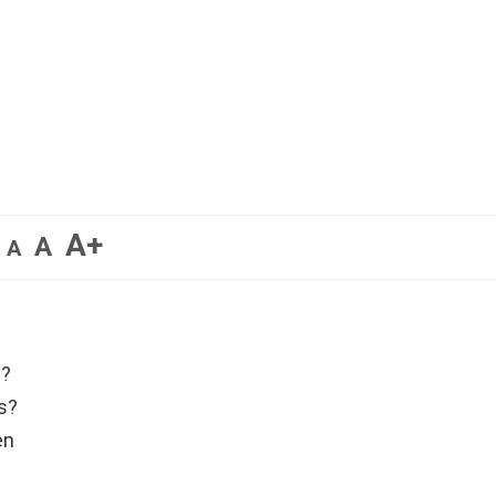
A+
A
A
s?
s?
en