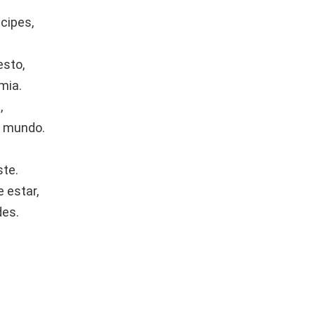
ncipes,
esto,
mia.
,
l mundo.
ste.
e estar,
des.