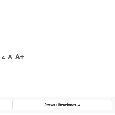
A+
A
A
Perversificaciones →