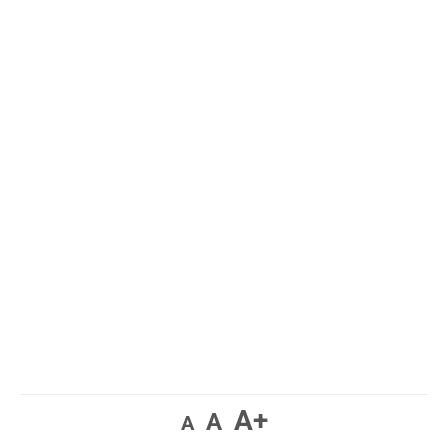
A+
A
A