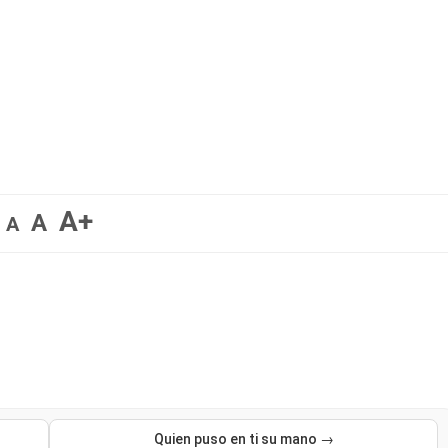
A+
A
A
Quien puso en ti su mano →