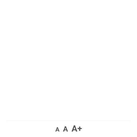
A+
A
A