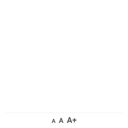
A+
A
A