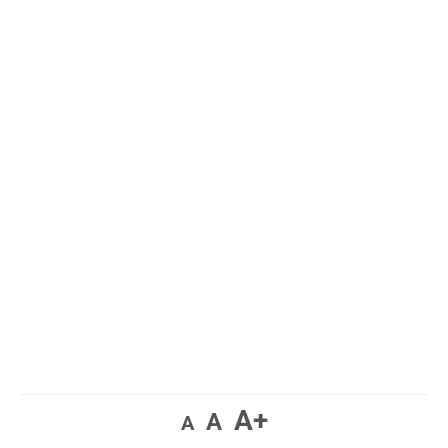
A+
A
A