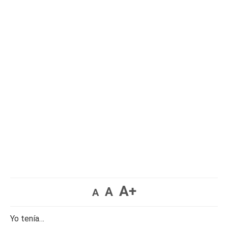
A+
A
A
Yo tenía…