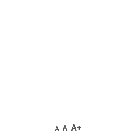
A+
A
A