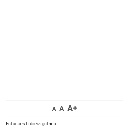
A+
A
A
Entonces hubiera gritado: