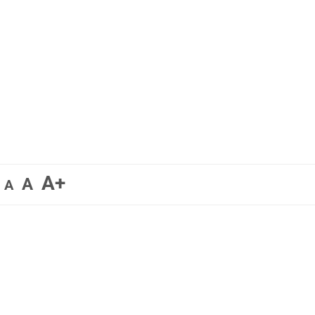
A+
A
A