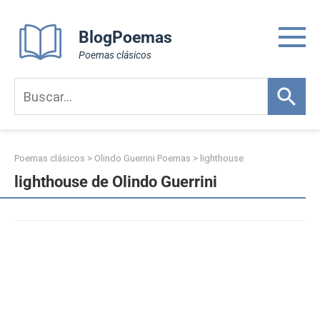
Skip
to
BlogPoemas
content
Poemas clásicos
Poemas clásicos
>
Olindo Guerrini Poemas
>
lighthouse
lighthouse de Olindo Guerrini