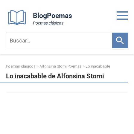
Skip
to
BlogPoemas
content
Poemas clásicos
Poemas clásicos
>
Alfonsina Storni Poemas
>
Lo inacabable
Lo inacabable de Alfonsina Storni