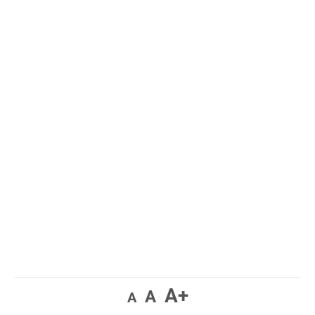
A+
A
A