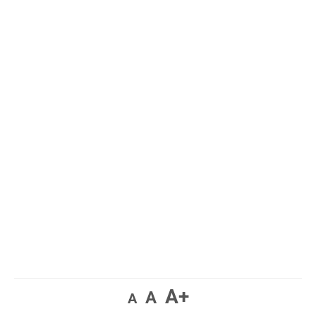
A+
A
A