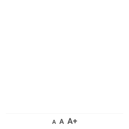
A+
A
A