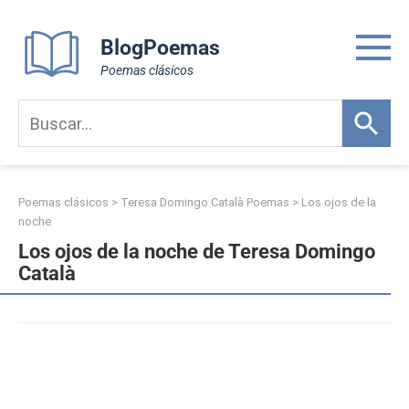
Skip
to
BlogPoemas
content
Poemas clásicos
Poemas clásicos
>
Teresa Domingo Català Poemas
>
Los ojos de la
noche
Los ojos de la noche de Teresa Domingo
Català