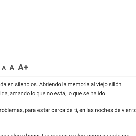
A+
A
A
en silencios. Abriendo la memoria al viejo sillón
da, amando lo que no está, lo que se ha ido.
oblemas, para estar cerca de ti, en las noches de viento
 con alas y besar tus manos azules, como cuando era