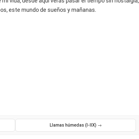
e mi vida, desde aquí verás pasar el tiempo sin nostalgia,
mos, este mundo de sueños y mañanas.
Llamas húmedas (I-IIX) →