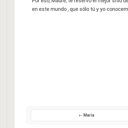
Por eso, Madre, te reservo el mejor sitio d
en este mundo , que sólo tú y yo conoce
← María