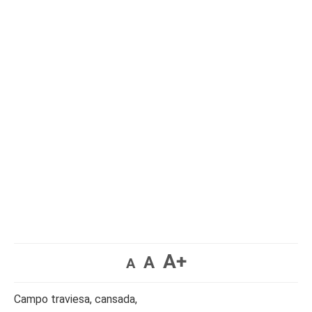
A+
A
A
Campo traviesa, cansada,