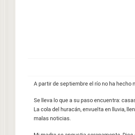
A partir de septiembre el río no ha hecho
Se lleva lo que a su paso encuentra: cas
La cola del huracán, envuelta en lluvia, l
malas noticias.
Mi madre se angustia serenamente. Dice q