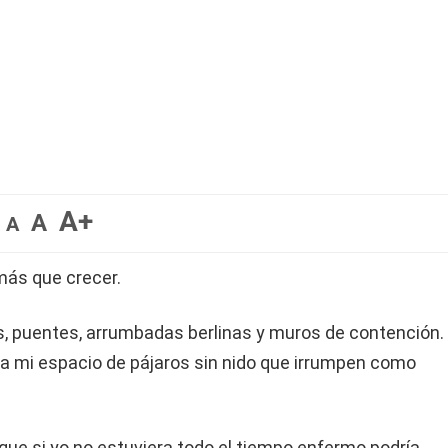
A+
A
A
 más que crecer.
as, puentes, arrumbadas berlinas y muros de contención.
lena mi espacio de pájaros sin nido que irrumpen como
ue si yo no estuviera todo el tiempo enfermo podría