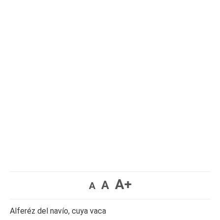
A+
A
A
Alferéz del navío, cuya vaca