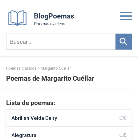
Skip
to
BlogPoemas
content
Poemas clásicos
Poemas clásicos
>
Margarito Cuéllar
Poemas de Margarito Cuéllar
Lista de poemas:
Abril en Velda Dairy
0
Alegratura
0