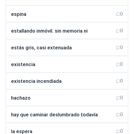
espina
0
estallando inmóvil. sin memoria ni
0
estás gris, casi extenuada
0
existencia
0
existencia incendiada
0
hachazo
0
hay que caminar deslumbrado todavía
0
la espera
0