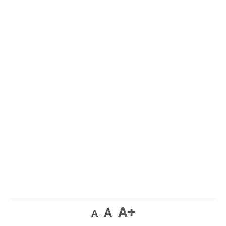
A+
A
A