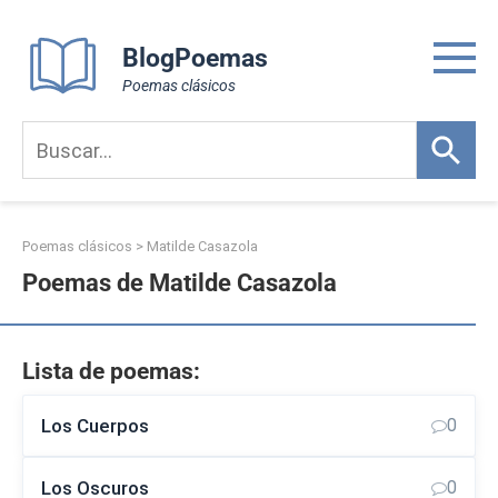
Skip
to
BlogPoemas
content
Poemas clásicos
Poemas clásicos
>
Matilde Casazola
Poemas de Matilde Casazola
Lista de poemas:
Los Cuerpos
0
Los Oscuros
0