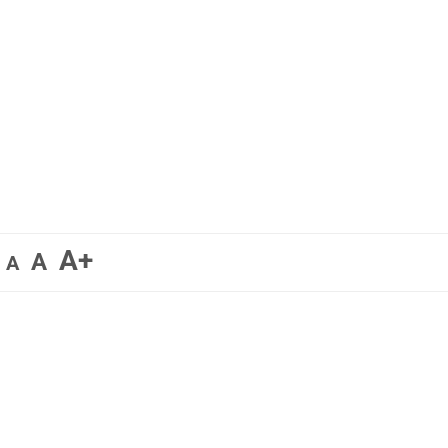
A+
A
A