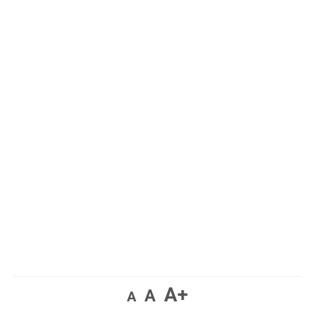
A+
A
A