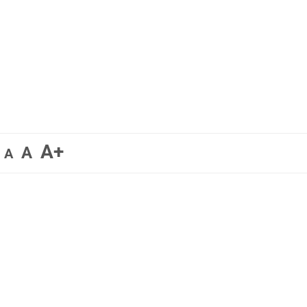
A+
A
A