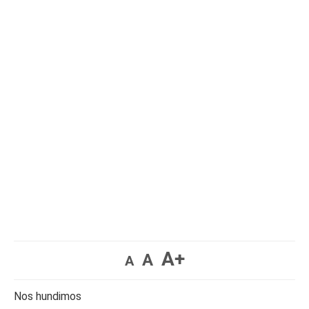
A+
A
A
Nos hundimos