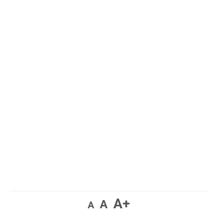
A+
A
A