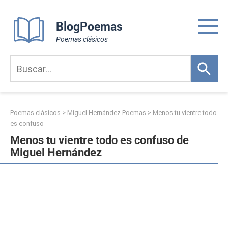
Skip
to
BlogPoemas
content
Poemas clásicos
Poemas clásicos
>
Miguel Hernández Poemas
>
Menos tu vientre todo
es confuso
Menos tu vientre todo es confuso de
Miguel Hernández